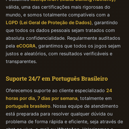
válida, uma das certificações mais rigorosas do
mundo, e somos totalmente compatíveis com a
LGPD (Lei Geral de Proteção de Dados)
, garantindo
que todos os dados pessoais sejam tratados com
absoluta confidencialidade. Regularmente auditados
pela
eCOGRA
, garantimos que todos os jogos sejam
justos e aleatórios, com resultados verificáveis e
transparentes.
Suporte 24/7 em Português Brasileiro
Oferecemos suporte ao cliente especializado
24
horas por dia, 7 dias por semana
, totalmente em
português brasileiro
. Nossa equipe de atendimento
está preparada para resolver qualquer dúvida ou
problema de forma rápida e eficiente, seja através de