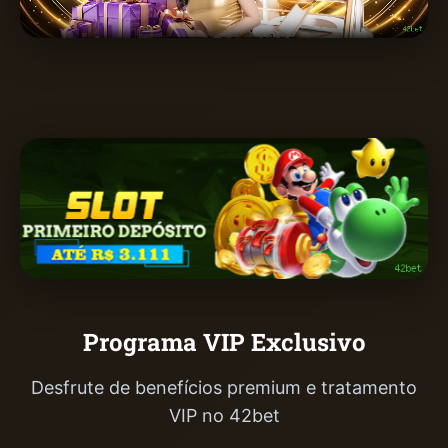
Programa VIP Exclusivo
Desfrute de benefícios premium e tratamento
VIP no 42bet