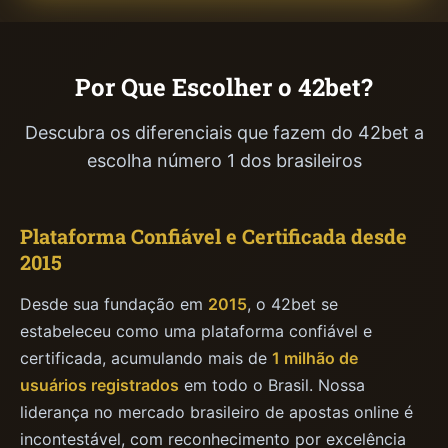
Por Que Escolher o 42bet?
Descubra os diferenciais que fazem do 42bet a
escolha número 1 dos brasileiros
Plataforma Confiável e Certificada desde
2015
Desde sua fundação em
2015
, o 42bet se
estabeleceu como uma plataforma confiável e
certificada, acumulando mais de
1 milhão de
usuários registrados
em todo o Brasil. Nossa
liderança no mercado brasileiro de apostas online é
incontestável, com reconhecimento por excelência