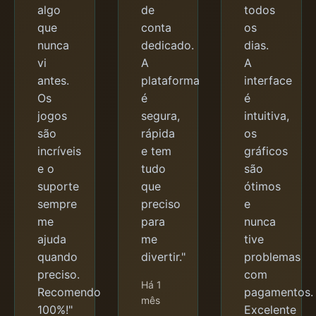
algo
de
todos
que
conta
os
nunca
dedicado.
dias.
vi
A
A
antes.
plataforma
interface
Os
é
é
jogos
segura,
intuitiva,
são
rápida
os
incríveis
e tem
gráficos
e o
tudo
são
suporte
que
ótimos
sempre
preciso
e
me
para
nunca
ajuda
me
tive
quando
divertir."
problemas
preciso.
com
Há 1
Recomendo
pagamentos.
mês
100%!"
Excelente