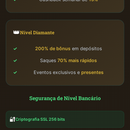
👑
Nível Diamante
200% de bônus
em depósitos
Saques
70% mais rápidos
Eventos exclusivos e
presentes
Segurança de Nível Bancário
🔐
Criptografia SSL 256 bits