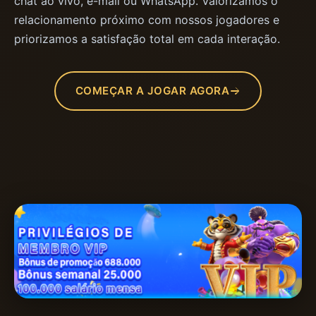
chat ao vivo, e-mail ou WhatsApp. Valorizamos o
relacionamento próximo com nossos jogadores e
priorizamos a satisfação total em cada interação.
COMEÇAR A JOGAR AGORA