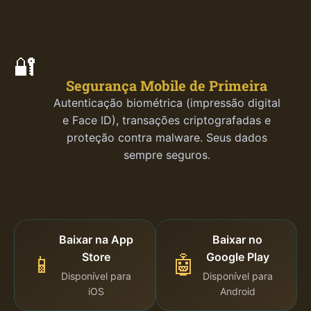
🔐
Segurança Mobile de Primeira
Autenticação biométrica (impressão digital
e Face ID), transações criptografadas e
proteção contra malware. Seus dados
sempre seguros.
Baixar na App
Baixar no
Store
Google Play
📱
🤖
Disponível para
Disponível para
iOS
Android