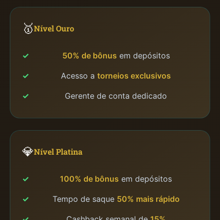
🥇
Nível Ouro
50% de bônus
em depósitos
Acesso a
torneios exclusivos
Gerente de conta dedicado
💎
Nível Platina
100% de bônus
em depósitos
Tempo de saque
50% mais rápido
Cashback semanal de
15%