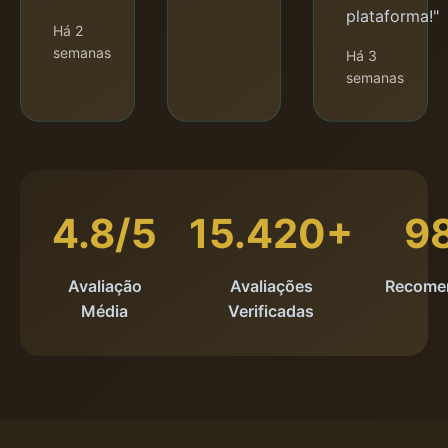
plataforma!"
Há 2
semanas
Há 3
semanas
4.8/5
15.420+
9
Avaliação
Avaliações
Recome
Média
Verificadas