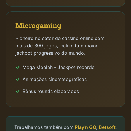
Microgaming
Pioneiro no setor de cassino online com
mais de 800 jogos, incluindo o maior
jackpot progressivo do mundo.
Mega Moolah - Jackpot recorde
Animações cinematográficas
Bônus rounds elaborados
Trabalhamos também com
Play'n GO
,
Betsoft
,