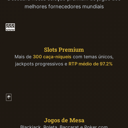
melhores fornecedores mundiais
🎰
Slots Premium
Mais de
300 caça-níqueis
com temas únicos,
jackpots progressivos e
RTP médio de 97.2%
🃏
Jogos de Mesa
Blackjack, Roleta, Baccarat e Poker com