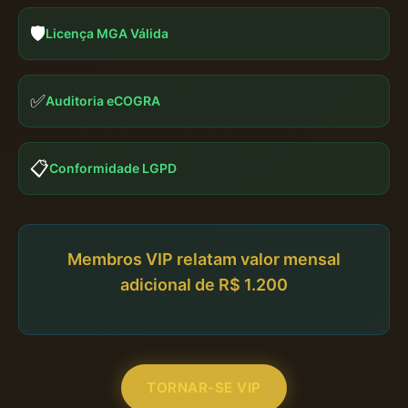
🛡️
Licença MGA Válida
✅
Auditoria eCOGRA
📋
Conformidade LGPD
Membros VIP relatam valor mensal
adicional de
R$ 1.200
TORNAR-SE VIP